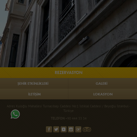
REZERVASYON
ŞEHİR ETKİNLİKLERİ
GALERİ
İLETİŞİM
LOKASYON
Adres Kuloğlu Mahallesi Turnacıbaşı Caddesi No:1 İstiklal Caddesi / Beyoğlu İstanbul -
Türkiye
TELEFON
+90 444 33 34